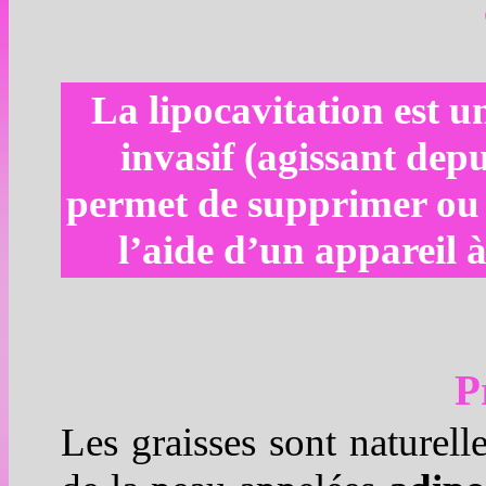
La
lipocavitation
est u
invasif (agissant depu
permet de supprimer ou 
l’aide d’un
appareil à
P
Les graisses sont naturell