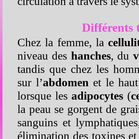
circulation à travers le s
Différents 
Chez la femme, la
celluli
niveau des
hanches
, du
v
tandis que chez les homm
sur l’
abdomen
et le hau
lorsque les
adipocytes
(
c
la peau se gorgent de gra
sanguins et lymphatiques
élimination des toxines et