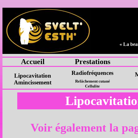
« La beau
Accueil
Prestations
Radiofréquences
M
Lipocavitation
Relâchement cutané
Amincissement
Cellulite
Lipocavitati
Voir également la pa